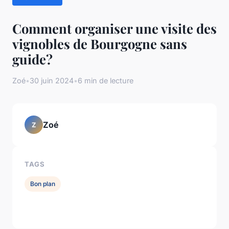
Comment organiser une visite des
vignobles de Bourgogne sans
guide?
Zoé
•
30 juin 2024
•
6 min de lecture
Zoé
Z
TAGS
Bon plan